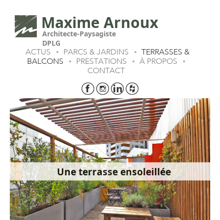
Maxime Arnoux
Architecte-Paysagiste
DPLG
ACTUS
PARCS & JARDINS
TERRASSES &
•
•
BALCONS
PRESTATIONS
À PROPOS
•
•
•
CONTACT
Une terrasse ensoleillée