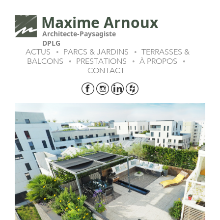
Maxime Arnoux
Architecte-Paysagiste
DPLG
ACTUS
PARCS & JARDINS
TERRASSES &
•
•
BALCONS
PRESTATIONS
À PROPOS
•
•
•
CONTACT