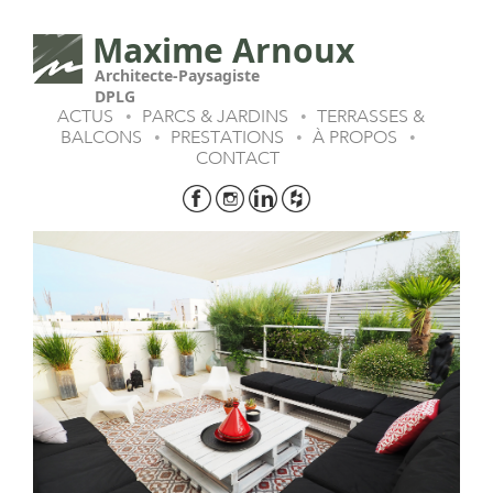
Maxime Arnoux
Architecte-Paysagiste
DPLG
ACTUS
PARCS & JARDINS
TERRASSES &
•
•
BALCONS
PRESTATIONS
À PROPOS
•
•
•
CONTACT