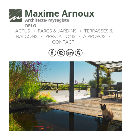
Maxime Arnoux
Architecte-Paysagiste
DPLG
ACTUS
PARCS & JARDINS
TERRASSES &
•
•
BALCONS
PRESTATIONS
À PROPOS
•
•
•
CONTACT